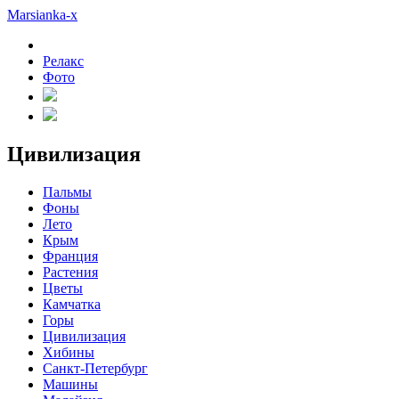
Marsianka-x
Релакс
Фото
Цивилизация
Пальмы
Фоны
Лето
Крым
Франция
Растения
Цветы
Камчатка
Горы
Цивилизация
Хибины
Санкт-Петербург
Машины