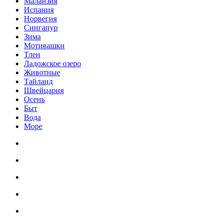
Малайзия
Испания
Норвегия
Сингапур
Зима
Мотивашки
Тлен
Ладожское озеро
Животные
Тайланд
Швейцария
Осень
Быт
Вода
Море