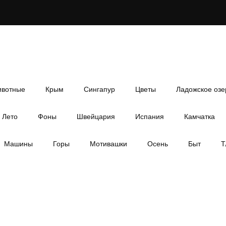
вотные
Крым
Сингапур
Цветы
Ладожское озе
Лето
Фоны
Швейцария
Испания
Камчатка
Машины
Горы
Мотивашки
Осень
Быт
Т