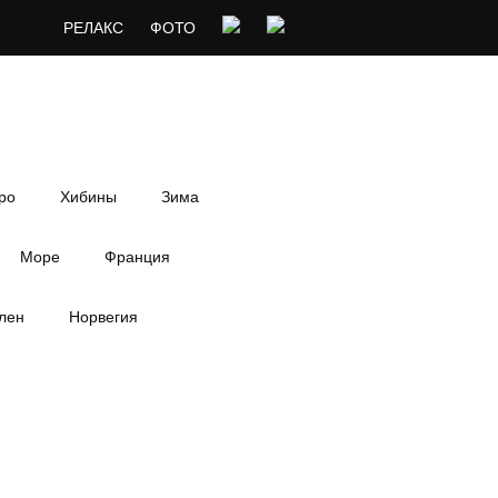
РЕЛАКС
ФОТО
ро
Хибины
Зима
Море
Франция
лен
Норвегия